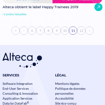
Alteca obtient le label Happy Trainees 2019
Carrière
Actualités
«
‹
›
6
7
8
9
10
11
12
SERVICES
LÉGAL
Software Integration
Mentions légales
End-User Services
Politique de données
Consulting & Innovation
personnelles
Application Services
Accessibilité
©
Data by DataFab
Site éco-conçu