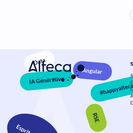
Data
Angular
S
E
IA Générative
#ha
C
A
D
RSE