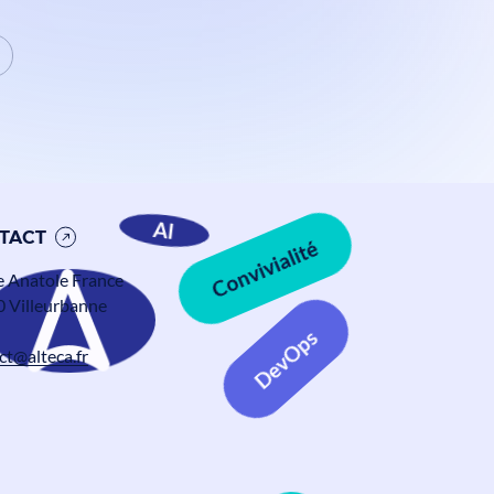
Convivialité
AI
TACT
e Anatole France
 Villeurbanne
DevOps
ct@alteca.fr