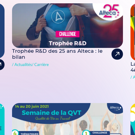
Trophée R&D des 25 ans Alteca : le
bilan
L
Actualités
Carrière
4
A