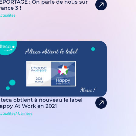
EPORTAGE : On parle de nous sur
rance 3 !
ctualités
lteca obtient à nouveau le label
appy At Work en 2021
ctualités
Carrière