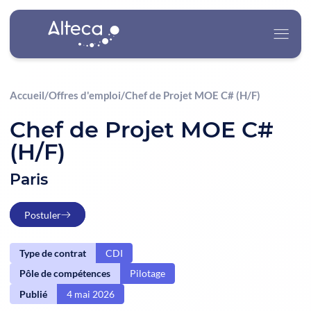
Accueil
/
Offres d'emploi
/
Chef de Projet MOE C# (H/F)
Alteca
Chef de Projet MOE C#
(H/F)
Nos Services
Paris
Nos Secteurs d’Activité
Postuler
Carrière
Type de contrat
CDI
Actualités
Pôle de compétences
Pilotage
Contact
Publié
4 mai 2026