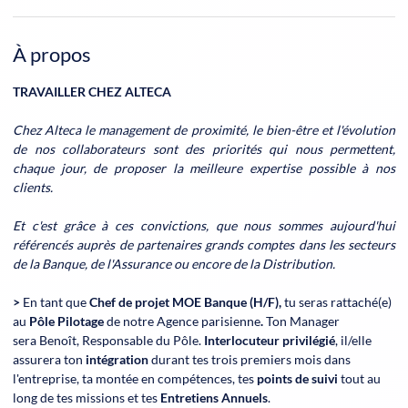
À propos
TRAVAILLER CHEZ ALTECA
Chez Alteca le management de proximité, le bien-être et l'évolution
de nos collaborateurs sont des priorités qui nous permettent,
chaque jour, de proposer la meilleure expertise possible à nos
clients.
Et c'est grâce à ces convictions, que nous sommes aujourd'hui
référencés auprès de partenaires grands comptes dans les secteurs
de la Banque, de l'Assurance ou encore de la Distribution.
>
En tant que
Chef de projet MOE Banque (H/F),
tu seras rattaché(e)
au
Pôle Pilotage
de notre Agence parisienne
.
Ton Manager
sera Benoît, Responsable du Pôle.
Interlocuteur privilégié
, il/elle
assurera ton
intégration
durant tes trois premiers mois dans
l'entreprise, ta montée en compétences, tes
points de suivi
tout au
long de tes missions et tes
Entretiens Annuels
.