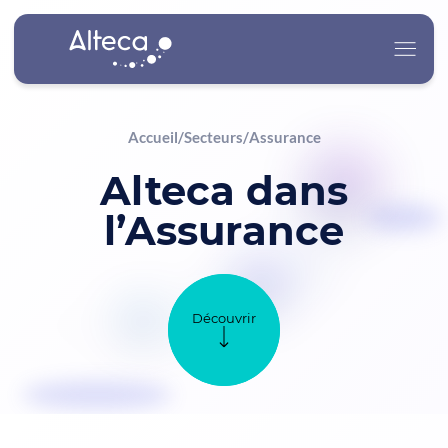
Accueil
/
Secteurs
/
Assurance
Alteca
Alteca dans
Nos Services
l’Assurance
Nos Secteurs d’Activité
Carrière
Découvrir
Actualités
Contact