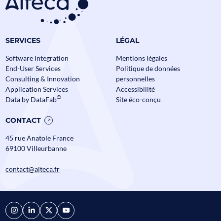
SERVICES
LÉGAL
Consulting &
Software Integration
Mentions légales
Innovation
End-User Services
Politique de données
Consulting & Innovation
personnelles
Application Services
Accessibilité
©
Data by DataFab
Site éco-conçu
Applicat
Services
CONTACT
45 rue Anatole France
69100 Villeurbanne
contact@alteca.fr