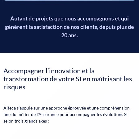
Suivi des sinistres,
Gestion de patrimoine SI pour l’encaissement, le
SI de Gestion de Comptes Adhérents individuels,
précontentieux et le recouvrement,
d’Encaissement et de Recouvrement,
SI Facturation,
Autant de projets que nous accompagnons et qui
Etc.
et dans le collectif :
SI IARD et RCP dans le cadre d’évolutions
génèrent la satisfaction de nos clients, depuis plus de
contractuelles,
20 ans.
Optimisation de la saisie des Bulletins Individuels
Etc.
d’Adhésion (BIA),
Gestion de patrimoine SI de gestion des Comptes
Adhérent Individuel.
Accompagner l’innovation et la
transformation de votre SI en maîtrisant les
risques
Alteca s’appuie sur une approche éprouvée et une compréhension
fine du métier de l’Assurance pour accompagner les évolutions SI
selon trois grands axes :