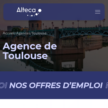
Accueil
/
Agences
/
Toulouse
Alteca
Agence de
Nos Services
Toulouse
Nos Secteurs d’Activité
Carrière
I
NOS OFFRES D’EMPLOI
N
Actualités
Contact