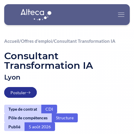
Accueil
/
Offres d'emploi
/
Consultant Transformation IA
Alteca
Consultant
Transformation IA
Nos Services
Lyon
Nos Secteurs d’Activité
Postuler
Carrière
Type de contrat
CDI
Actualités
Pôle de compétences
Structure
Contact
Publié
5 août 2026