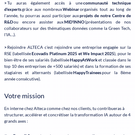
>
Tu auras également accès à une
communauté technique
d'experts
grâce aux nombreux
Webinar
organisés tout au long de
l'année, tu pourras aussi participer aux
projets de notre Centre de
R&D
ou encore assister aux
MID'INNO
(présentations de nos
collaborateurs sur des thématiques données comme la Green Tech,
l'IA…).
>
Rejoindre ALTECA c'est rejoindre une entreprise engagée sur la
RSE (labellisée
Ecovadis Platinum 2025 et We Impact 2025
), pour le
bien-être de ses salariés (labellisée
HappyAtWork
et classée dans le
top 10 des entreprises de +500 salariés) et dans la formation de ses
stagiaires et alternants (labellisée
HappyTrainees
pour la 8ème
année consécutive).
Votre mission
En interne chez Alteca comme chez nos clients, tu contribueras à
structurer, accélérer et concrétiser la transformation IA autour de 4
grands axes :