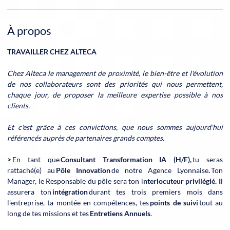
À propos
TRAVAILLER CHEZ ALTECA
Chez Alteca le management de proximité, le bien-être et l'évolution
de nos collaborateurs sont des priorités qui nous permettent,
chaque jour, de proposer la meilleure expertise possible à nos
clients.
Et c'est grâce à ces convictions, que nous sommes aujourd'hui
référencés auprès de partenaires grands comptes.
>
En tant que
Consultant Transformation IA (H/F),
tu seras
rattaché(e) au
Pôle Innovation
de notre Agence Lyonnaise
.
Ton
Manager, le Responsable du pôle sera ton i
nterlocuteur privilégié. I
l
assurera ton
intégration
durant tes trois premiers mois dans
l'entreprise, ta montée en compétences, tes
points de suivi
tout au
long de tes missions et tes
Entretiens Annuels
.