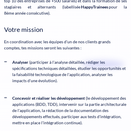
top 10 des entreprises de +500 salariés) et dans la formation de ses
stagiaires et alternants (labellisée
HappyTrainees
pour la
8ème année consécutive).
Votre mission
En coordination avec les équipes d'un de nos clients grands
comptes, tes missions seront les suivantes
:
Analyser
(participer à l'analyse détaillée, rédiger les
spécifications techniques détaillées, étudier les opportunités et
la faisabilité technologique de l'application, analyser les
impacts d'une évolution).
Concevoir et réaliser les développement
(le développement des
applications (BDD, TDD), intervenir sur la partie architecturale
de l'application, la rédaction de la documentation des
développements effectués, participer aux tests d'intégration,
mettre en place l'intégration continue).