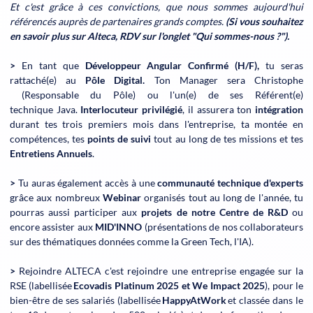
Et c'est grâce à ces convictions, que nous sommes aujourd'hui
référencés auprès de partenaires grands comptes.
(Si vous souhaitez
en savoir plus sur Alteca, RDV sur l'onglet "Qui sommes-nous ?").
>
En tant que
Développeur Angular Confirmé (H/F),
tu seras
rattaché(e) au
Pôle Digital.
Ton Manager sera Christophe
(Responsable du Pôle) ou l'un(e) de ses Référent(e)
technique Java.
Interlocuteur privilégié
, il assurera ton
intégration
durant tes trois premiers mois dans l'entreprise, ta montée en
compétences, tes
points de suivi
tout au long de tes missions et tes
Entretiens Annuels
.
>
Tu auras également accès à une
communauté technique d'experts
grâce aux nombreux
Webinar
organisés tout au long de l'année, tu
pourras aussi participer aux
projets de notre Centre de R&D
ou
encore assister aux
MID'INNO
(présentations de nos collaborateurs
sur des thématiques données comme la Green Tech, l'IA).
>
Rejoindre ALTECA c'est rejoindre une entreprise engagée sur la
RSE (labellisée
Ecovadis Platinum 2025 et We Impact 2025
), pour le
bien-être de ses salariés (labellisée
HappyAtWork
et classée dans le