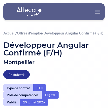
Accueil
/
Offres d'emploi
/
Développeur Angular Confirmé (F/H)
Alteca
Développeur Angular
Confirmé (F/H)
Nos Services
Montpellier
Nos Secteurs d’Activité
Postuler
Carrière
Type de contrat
CDI
Actualités
Pôle de compétences
Digital
Contact
Publié
29 juillet 2026