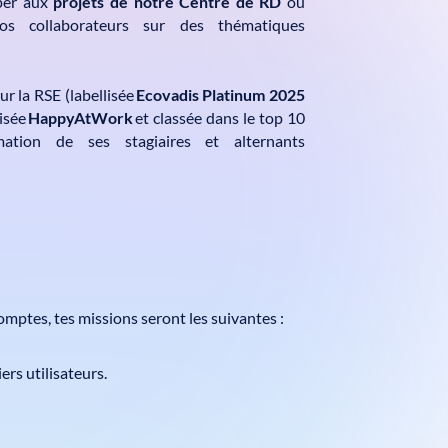
iper aux
projets de notre Centre de RD
ou
nos collaborateurs sur des thématiques
r la RSE (labellisée
Ecovadis Platinum 2025
lisée
HappyAtWork
et classée dans le top 10
ation de ses stagiaires et alternants
omptes, tes missions seront les suivantes
:
ers utilisateurs.