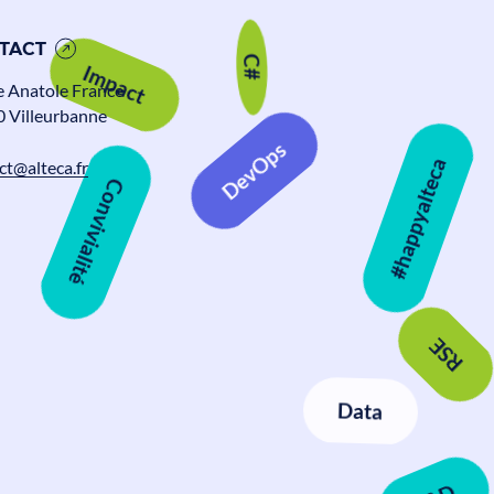
TACT
C#
e Anatole France
Impact
 Villeurbanne
ct@alteca.fr
DevOps
#happyalteca
Convivialité
RSE
Data