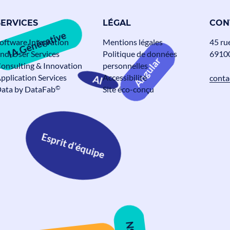
SERVICES
LÉGAL
CON
IA Générative
oftware Integration
Mentions légales
45 ru
nd-User Services
Politique de données
69100
onsulting & Innovation
personnelles
Angular
pplication Services
Accessibilité
conta
©
ata by DataFab
Site éco-conçu
AI
Esprit d'équipe