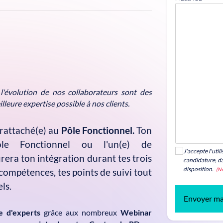
l'évolution de nos collaborateurs sont des
lleure expertise possible à nos clients.
 rattaché(e) au
Pôle Fonctionnel.
Ton
e Fonctionnel ou l'un(e) de
J'accepte l'uti
surera ton intégration durant tes trois
candidature, da
disposition.
(Né
compétences, tes points de suivi tout
ls.
Envoyer ma
 d'experts
grâce aux nombreux
Webinar