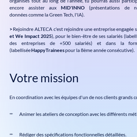
organisés tout au long de l'année, tu pourras aussi partic
encore assister aux
MID'INNO
(présentations de 
données comme la Green Tech, l'IA).
>
Rejoindre ALTECA c'est rejoindre une entreprise engagée su
et We Impact 2025
), pour le bien-être de ses salariés (label
des entreprises de +500 salariés) et dans la form
(labellisée
HappyTrainees
pour la 8ème année consécutive).
Votre mission
En coordination avec les équipes d'un de nos clients grands c
Animer les ateliers de conception avec les différents méti
Rédiger des spécifications fonctionnelles détaillées.