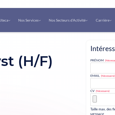
lteca
Nos Services
Nos Secteurs d’Activité
Carrière
Intéress
st (H/F)
PRÉNOM
(Nécessa
EMAIL
(Nécessaire)
CV
(Nécessaire)
Taille max. des f
MESSAGE