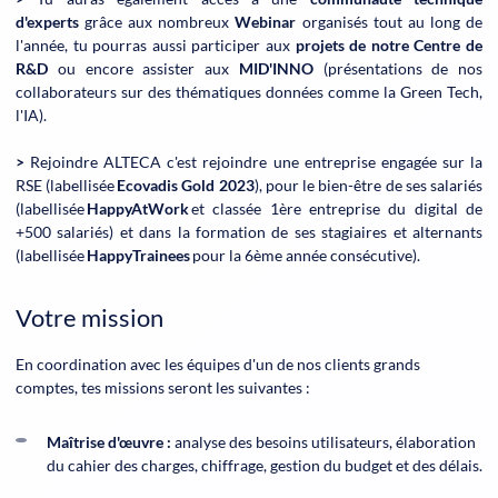
d'experts
grâce aux nombreux
Webinar
organisés tout au long de
l'année, tu pourras aussi participer aux
projets de notre Centre de
R&D
ou encore assister aux
MID'INNO
(présentations de nos
collaborateurs sur des thématiques données comme la Green Tech,
l'IA).
>
Rejoindre ALTECA c'est rejoindre une entreprise engagée sur la
RSE (labellisée
Ecovadis Gold 2023
), pour le bien-être de ses salariés
(labellisée
HappyAtWork
et classée 1ère entreprise du digital de
+500 salariés) et dans la formation de ses stagiaires et alternants
(labellisée
HappyTrainees
pour la 6ème année consécutive).
Votre mission
En coordination avec les équipes d'un de nos clients grands
comptes, tes missions seront les suivantes
:
Maîtrise d'œuvre :
analyse des besoins utilisateurs, élaboration
du cahier des charges, chiffrage, gestion du budget et des délais.