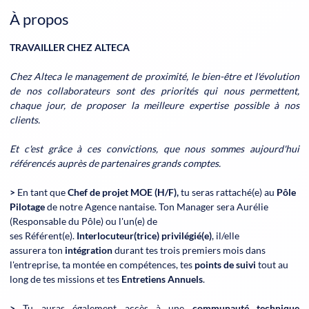
À propos
TRAVAILLER CHEZ ALTECA
Chez Alteca le management de proximité, le bien-être et l'évolution
de nos collaborateurs sont des priorités qui nous permettent,
chaque jour, de proposer la meilleure expertise possible à nos
clients.
Et c'est grâce à ces convictions, que nous sommes aujourd'hui
référencés auprès de partenaires grands comptes.
>
En tant que
Chef de projet MOE (H/F),
tu seras rattaché(e) au
Pôle
Pilotage
de notre Agence nantaise.
Ton Manager sera Aurélie
(Responsable du Pôle) ou l'un(e) de
ses Référent(e).
Interlocuteur(trice) privilégié(e)
, il/elle
assurera ton
intégration
durant tes trois premiers mois dans
l'entreprise, ta montée en compétences, tes
points de suivi
tout au
long de tes missions et tes
Entretiens Annuels
.
>
Tu auras également accès à une
communauté technique