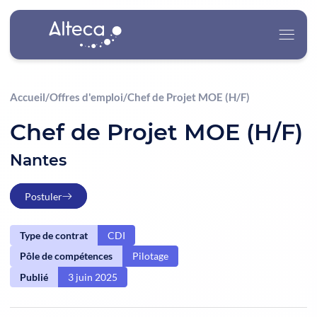
Accueil
/
Offres d'emploi
/
Chef de Projet MOE (H/F)
Alteca
Chef de Projet MOE (H/F)
Nos Services
Nantes
Nos Secteurs d’Activité
Postuler
Carrière
Type de contrat
CDI
Pôle de compétences
Pilotage
Actualités
Publié
3 juin 2025
Contact