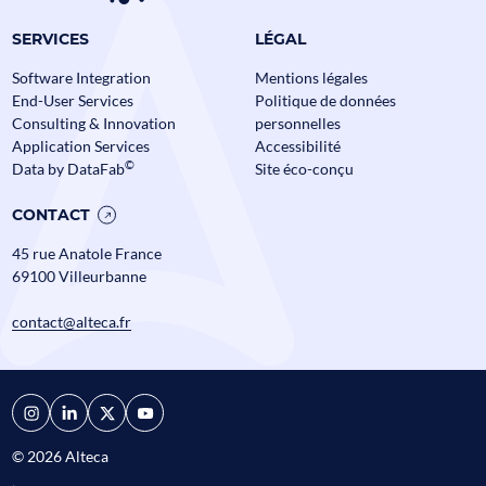
Data Mesh en Banque et
SERVICES
LÉGAL
Assurance : comment passer à
l’échelle sans perdre le contrôle ?
Software Integration
Mentions légales
Assurance
Banque
Data
End-User Services
Politique de données
Alteca fête ses
Consulting & Innovation
personnelles
Actualités
Application Services
Accessibilité
©
Data by DataFab
Site éco-conçu
CONTACT
45 rue Anatole France
69100 Villeurbanne
contact@alteca.fr
© 2026 Alteca