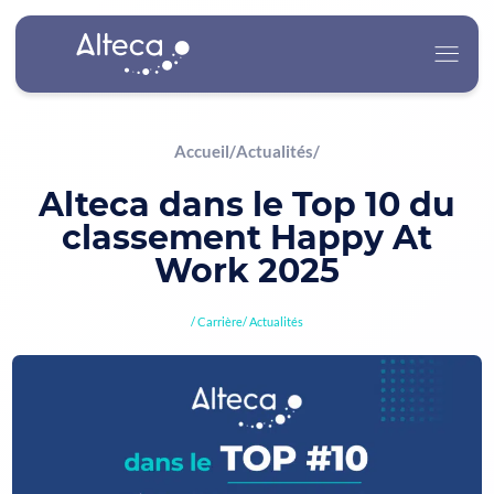
Accueil
/
Actualités
/
Alteca
Alteca dans le Top 10 du
classement Happy At
Nos Services
Work 2025
Nos Secteurs d’Activité
Carrière
Actualités
Carrière
Actualités
Contact