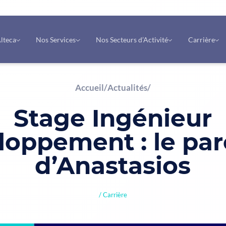
lteca
Nos Services
Nos Secteurs d’Activité
Carrière
Accueil
/
Actualités
/
Stage Ingénieur
loppement : le par
d’Anastasios
Carrière