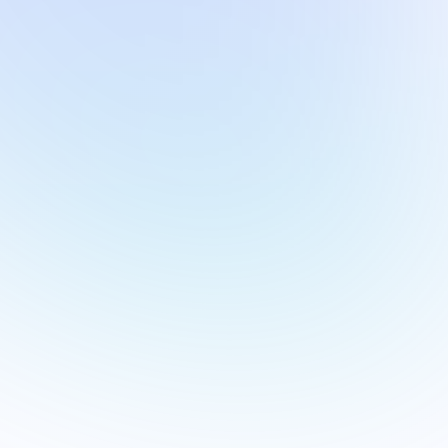
Le métier de directeur de projets :
témoignage de Matthieu