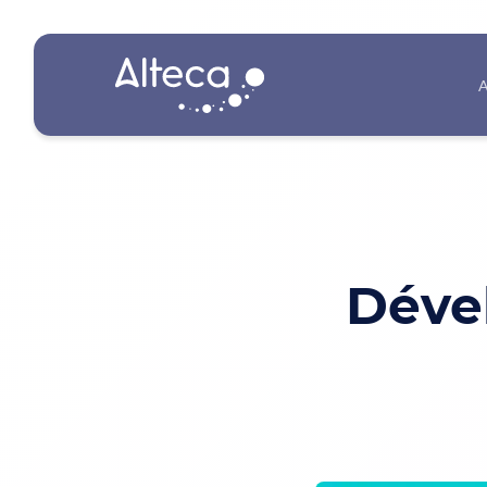
A
Déve