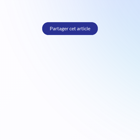
Partager cet article
De stagiaire à Consultant Technico-
Fonctionnel : Clément débute sa
carrière chez Alteca
Carrière