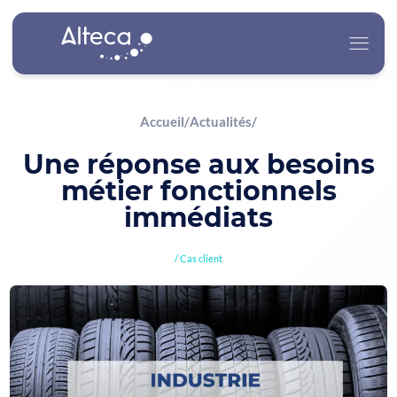
Accueil
/
Actualités
/
Alteca
Une réponse aux besoins
métier fonctionnels
Nos Services
immédiats
Nos Secteurs d’Activité
Cas client
Carrière
Actualités
Contact