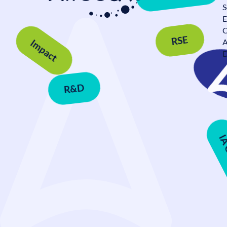
Convivialité
S
Data Mesh en Banque et
E
Assurance : comment passer à
C
l’échelle sans perdre le contrôle ?
A
RSE
Assurance
Banque
Data
D
Impact
R&D
IA Générative