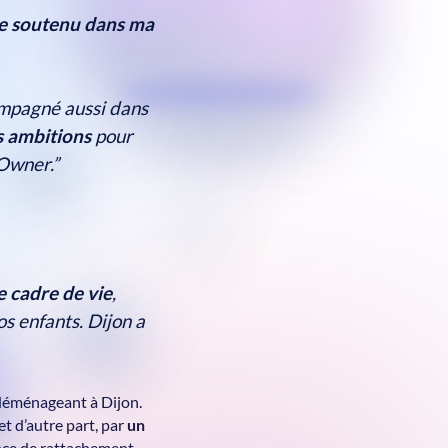
ite soutenu dans ma
compagné aussi dans
s ambitions
pour
 Owner.”
 cadre de vie
,
os enfants. Dijon a
éménageant à Dijon.
et d’autre part, par
un