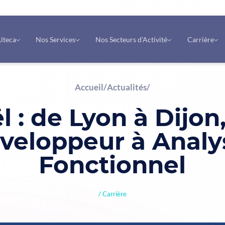
lteca
Nos Services
Nos Secteurs d’Activité
Carrière
Accueil
/
Actualités
/
l : de Lyon à Dijon
veloppeur à Analy
Fonctionnel
Carrière