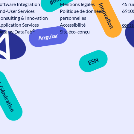
Innovation
oftware Integration
Mentions légales
45 ru
nd-User Services
Politique de données
69100
onsulting & Innovation
personnelles
pplication Services
Accessibilité
conta
©
ata by DataFab
Site éco-conçu
Alteca fête ses 30 ans
Angular
E
Actualités
ESN