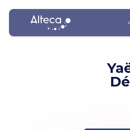
A
Yaë
Dé