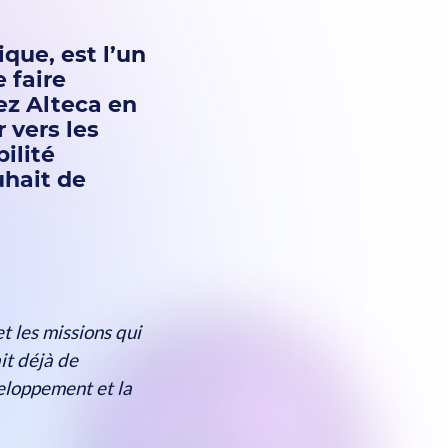
ique, est l’un
 faire
ez Alteca en
 vers les
ilité
uhait de
et les missions qui
it déjà de
veloppement et la