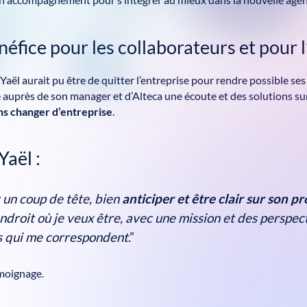
n accompagnement pour s’intégrer au mieux dans la nouvelle age
éfice pour les collaborateurs et pour l
 Yaël aurait pu être de quitter l’entreprise pour rendre possible se
é auprès de son manager et d’Alteca une écoute et des solutions s
ns changer d’entreprise
.
Yaël :
 un coup de tête, bien
anticiper et être clair sur son pr
endroit où je veux être, avec une mission et des perspec
s qui me correspondent
.”
moignage.