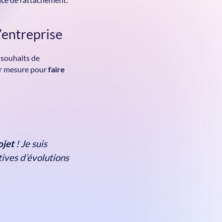
nce de rattachement.
’entreprise
s souhaits de
ur mesure pour
faire
ojet
! Je suis
tives d’évolutions