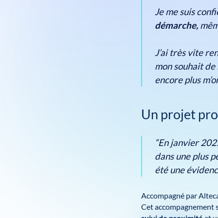
Je me suis conf
démarche,
même
J’ai très vite r
mon souhait de m
encore plus m’o
Un projet pro
“En janvier 202
dans une plus pe
été une évidence
Accompagné par Alteca
Cet accompagnement s’e