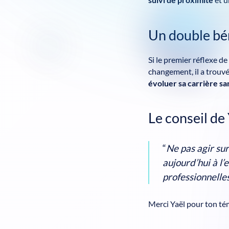
suivi de proximité
et u
Un double bén
Si le premier réflexe de
changement, il a trouv
évoluer sa carrière sa
Le conseil de 
“
Ne pas agir sur
aujourd’hui à l’
professionnelle
Merci Yaël pour ton té