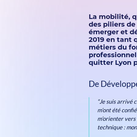
La mobilité, q
des piliers de
émerger et dé
2019 en tant q
métiers du fo
professionnel
quitter Lyon 
De Développe
“Je suis arrivé 
m’ont été confié
m’orienter vers 
technique : mon