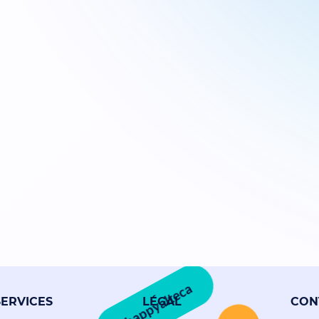
#happyalteca
SERVICES
LÉGAL
CON