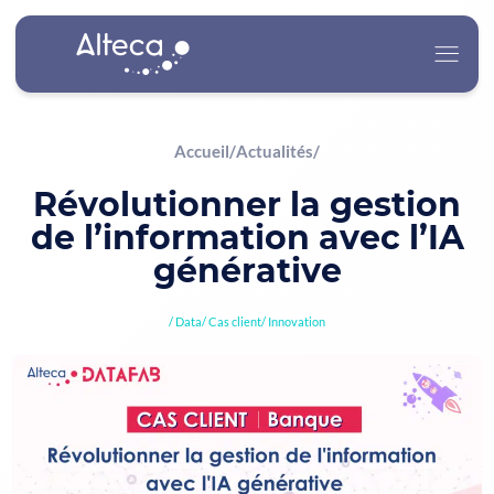
Accueil
/
Actualités
/
Alteca
Révolutionner la gestion
de l’information avec l’IA
Nos Services
générative
Nos Secteurs d’Activité
Data
Cas client
Innovation
Carrière
Actualités
Contact