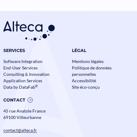
Data Mesh en Banque et
Assurance : comment passer à
l’échelle sans perdre le contrôle ?
SERVICES
LÉGAL
Assurance
Banque
Data
Alteca fête ses
Software Integration
Mentions légales
End-User Services
Politique de données
Actualités
Consulting & Innovation
personnelles
Application Services
Accessibilité
©
Data by DataFab
Site éco-conçu
CONTACT
45 rue Anatole France
69100 Villeurbanne
contact@alteca.fr