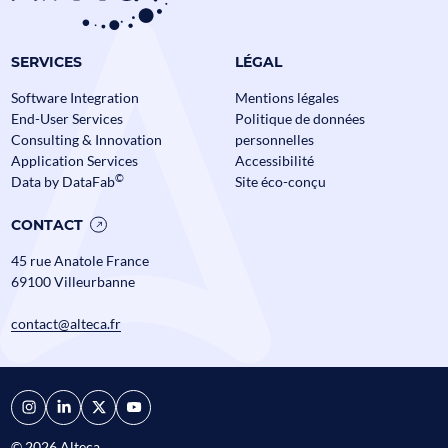
Data Mesh en Banque et
SERVICES
LÉGAL
Assurance : comment passer à
l’échelle sans perdre le contrôle ?
Software Integration
Mentions légales
End-User Services
Politique de données
Assurance
Banque
Data
Alteca fête ses
Consulting & Innovation
personnelles
Application Services
Accessibilité
Actualités
©
Data by DataFab
Site éco-conçu
CONTACT
45 rue Anatole France
69100 Villeurbanne
contact@alteca.fr
© 2026 Alteca