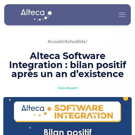
Accueil
/
Actualités
/
Alteca
Alteca Software
Integration : bilan positif
Nos Services
après un an d’existence
Nos Secteurs d’Activité
Avis d’expert
Carrière
Actualités
Contact