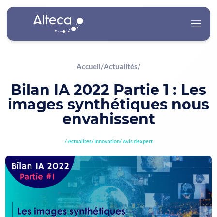
Accueil
/
Actualités
/
Alteca
Bilan IA 2022 Partie 1 : Les
images synthétiques nous
Nos Services
envahissent
Nos Secteurs d’Activité
Actualités
Innovation
Avis d’expert
Carrière
Actualités
Contact