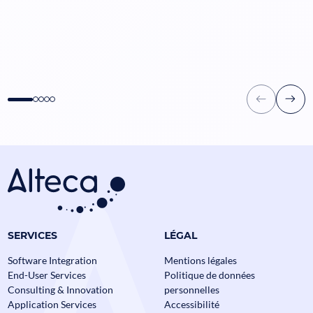
SERVICES
LÉGAL
Data Mesh en Banque et
Software Integration
Mentions légales
Assurance : comment passer à
End-User Services
Politique de données
l’échelle sans perdre le contrôle ?
Consulting & Innovation
personnelles
Assurance
Banque
Data
Application Services
Accessibilité
Alteca fête ses