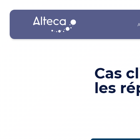
A
Cas cl
les ré