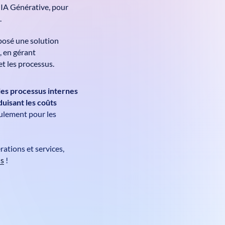
t IA Générative, pour
.
oposé une solution
, en gérant
et les processus.
es processus internes
duisant les coûts
eulement pour les
ations et services,
us
!