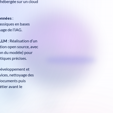
 hébergée sur un cloud
données
:
assiques en bases
usage de l’IAG.
 LLM
: Réalisation d’un
ution open source, avec
tion du modèle) pour
tiques précises.
Développement et
vices, nettoyage des
 documents puis
étier avant le