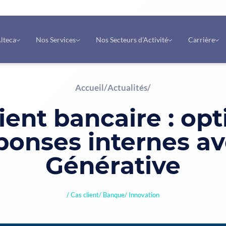
lteca
Nos Services
Nos Secteurs d’Activité
Carrière
Accueil
/
Actualités
/
ient bancaire : op
ponses internes av
Générative
Cas client
Banque
Innovation