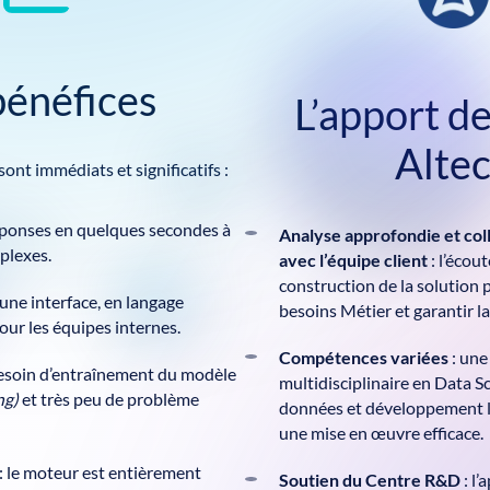
bénéfices
L’apport de
Alte
sont immédiats et significatifs :
éponses en quelques secondes à
Analyse approfondie
et col
plexes.
avec l’équipe client
: l’écout
construction de la solution p
 une interface, en langage
besoins Métier et garantir l
pour les équipes internes.
Compétences variées
: une
besoin d’entraînement du modèle
multidisciplinaire en Data Sc
ng)
et très peu de problème
données et développement lo
une mise en œuvre efficace.
: le moteur est entièrement
Soutien du Centre R&D
: l