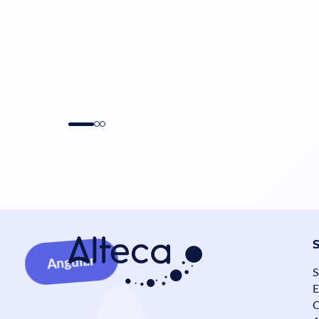
Angular
S
E
C
Data Mesh en Banque et