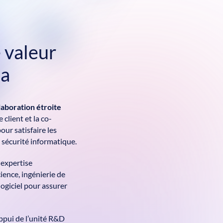
 valeur
ca
laboration étroite
e client et la co-
our satisfaire les
a sécurité informatique.
 expertise
ience, ingénierie de
giciel pour assurer
’appui de l’unité R&D