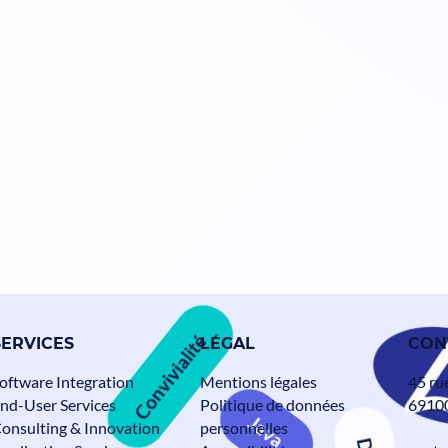
SERVICES
LÉGAL
CON
Convivialité
oftware Integration
Mentions légales
45 ru
nd-User Services
Politique de données
69100
onsulting & Innovation
personnelles
Java