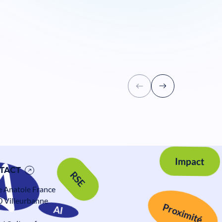
Impact
RSE
TACT
e Anatole France
 Villeurbanne
Proximité
AI