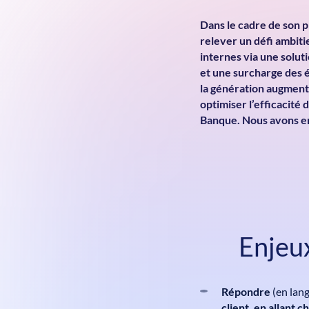
Dans le cadre de son p
relever un défi ambiti
internes via une solu
et une surcharge des 
la génération augment
optimiser l’efficacité
Banque.
Nous avons en
Enjeux
Répondre
(en lan
client, en allant 