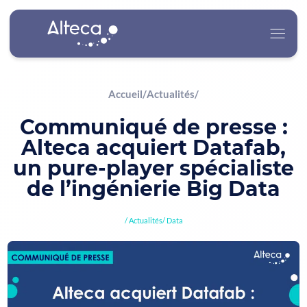
Accueil
/
Actualités
/
Alteca
Communiqué de presse :
Alteca acquiert Datafab,
Nos Services
un pure-player spécialiste
Nos Secteurs d’Activité
de l’ingénierie Big Data
Carrière
Actualités
Data
Actualités
Contact