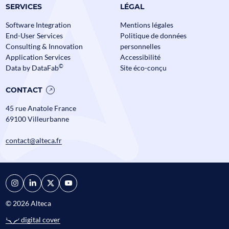
SERVICES
LÉGAL
Software Integration
Mentions légales
End-User Services
Politique de données
Consulting & Innovation
personnelles
Data Mesh en Banque et
Assurance : comment passer à
Application Services
Accessibilité
l’échelle sans perdre le contrôle ?
©
Data by DataFab
Site éco-conçu
Assurance
Banque
Data
CONTACT
Alteca fête ses
45 rue Anatole France
Actualités
69100 Villeurbanne
contact@alteca.fr
© 2026 Alteca
digital cover