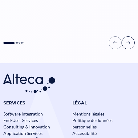
SERVICES
LÉGAL
Data Mesh en Banque et
Software Integration
Mentions légales
Assurance : comment passer à
End-User Services
Politique de données
l’échelle sans perdre le contrôle ?
Consulting & Innovation
personnelles
Assurance
Banque
Data
Application Services
Accessibilité
Alteca fête ses