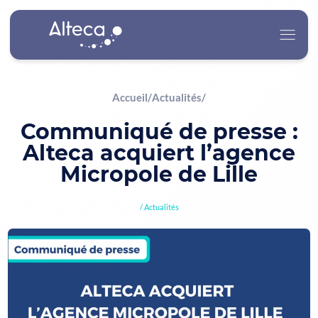
Accueil
/
Actualités
/
Alteca
Communiqué de presse :
Alteca acquiert l’agence
Nos Services
Micropole de Lille
Nos Secteurs d’Activité
Actualités
Carrière
Actualités
Contact