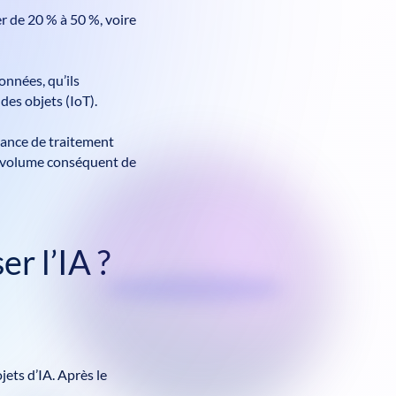
r de 20 % à 50 %, voire
onnées, qu’ils
des objets (IoT).
ssance de traitement
n volume conséquent de
r l’IA ?
jets d’IA. Après le