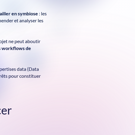
ailler en symbiose
: les
hender et analyser les
rojet ne peut aboutir
s workflows de
pertises data (Data
 Prêts pour constituer
cer