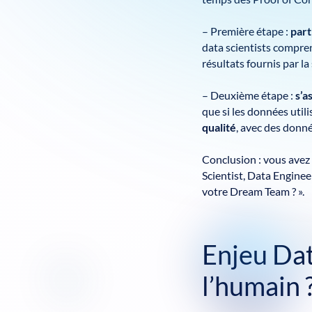
– Première étape :
part
data scientists compren
résultats fournis par l
– Deuxième étape :
s’a
que si les données utili
qualité
, avec des donn
Conclusion : vous avez
Scientist, Data Engineer
votre Dream Team ? ».
Enjeu Dat
l’humain 