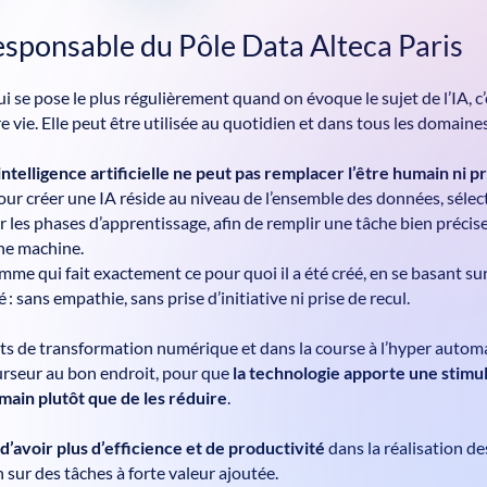
esponsable du Pôle Data Alteca Paris
i se pose le plus régulièrement quand on évoque le sujet de l’IA, c’e
 vie. Elle peut être utilisée au quotidien et dans tous les domaines
intelligence artificielle ne peut pas remplacer l’être humain ni 
pour créer une IA réside au niveau de l’ensemble des données, séle
r les phases d’apprentissage, afin de remplir une tâche bien précise,
une machine.
mme qui fait exactement ce pour quoi il a été créé, en se basant su
é : sans empathie, sans prise d’initiative ni prise de recul.
ts de transformation numérique et dans la course à l’hyper automat
curseur au bon endroit, pour que
la technologie apporte une stimul
umain plutôt que de les réduire
.
t
d’avoir plus d’efficience et de productivité
dans la réalisation d
 sur des tâches à forte valeur ajoutée.