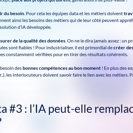
ir du besoin
. Pour cela les équipes data et les métiers doivent
trav
nent ainsi les besoins des métiers qui de leur côté peuvent appré
a solution d’IA développée.
ssurer de
la qualité des données
. On ne le dira jamais assez : un p
sées sont fiables ! Pour industrialiser, il est primordial de
créer de
ées constamment vérifiées pour en tirer des résultats cohérents.
 besoin des
bonnes compétences au bon moment
! En plus des ex
..), les interlocuteurs doivent savoir faire le lien avec les métiers.
a #3 : l’IA peut-elle rempla
?