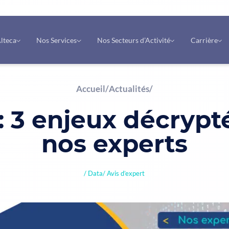
lteca
Nos Services
Nos Secteurs d’Activité
Carrière
Accueil
/
Actualités
/
: 3 enjeux décrypt
nos experts
Data
Avis d’expert