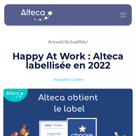
Accueil
/
Actualités
/
Alteca
Happy At Work : Alteca
labellisée en 2022
Nos Services
Actualités
Carrière
Nos Secteurs d’Activité
Carrière
Actualités
Contact