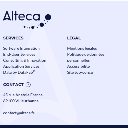
Data Mesh en Banque et
Assurance : comment passer à
l’échelle sans perdre le contrôle ?
Alteca fête ses
Assurance
Banque
Data
SERVICES
LÉGAL
Actualités
Software Integration
Mentions légales
End-User Services
Politique de données
Consulting & Innovation
personnelles
Application Services
Accessibilité
©
Data by DataFab
Site éco-conçu
CONTACT
45 rue Anatole France
69100 Villeurbanne
contact@alteca.fr