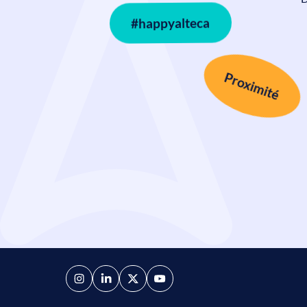
#happyalteca
Proximité