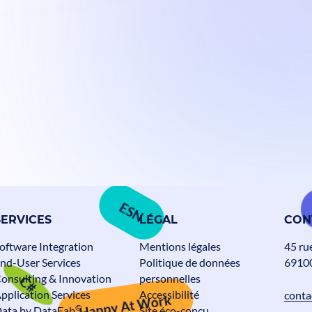
ESN
SERVICES
LÉGAL
CON
Alteca fête ses 30 ans
oftware Integration
Mentions légales
45 ru
Actualités
nd-User Services
Politique de données
69100
C#
onsulting & Innovation
personnelles
Happy At Work
pplication Services
Accessibilité
conta
©
ata by DataFab
Site éco-conçu