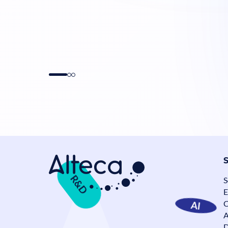
Data Mesh en Banque et
Assurance : comment passer à
l’échelle sans perdre le contrôle ?
Assurance
Banque
Data
R&D
S
E
AI
C
A
D