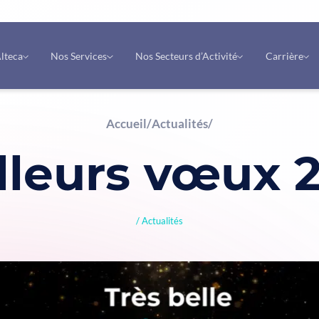
lteca
Nos Services
Nos Secteurs d’Activité
Carrière
Accueil
/
Actualités
/
lleurs vœux 
Actualités