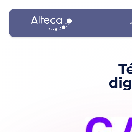
A
T
dig