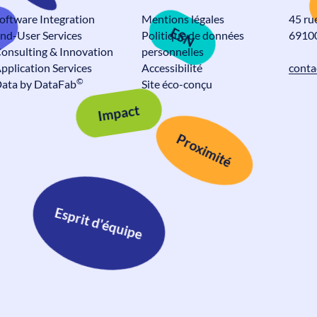
ESN
oftware Integration
Mentions légales
45 ru
ava
nd-User Services
Politique de données
69100
onsulting & Innovation
personnelles
Alteca fête ses 30 ans
pplication Services
Accessibilité
conta
Actualités
©
ata by DataFab
Site éco-conçu
Impact
Proximité
Esprit d'équipe