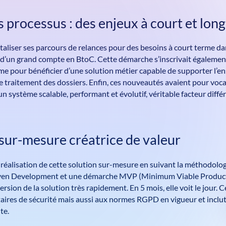
es processus : des enjeux à court et lon
taliser ses parcours de relances pour des besoins à court terme da
e d’un grand compte en BtoC. Cette démarche s’inscrivait égalemen
me pour bénéficier d’une solution métier capable de supporter l’ens
 traitement des dossiers. Enfin, ces nouveautés avaient pour voc
n système scalable, performant et évolutif, véritable facteur diffé
sur-mesure créatrice de valeur
a réalisation de cette solution sur-mesure en suivant la méthodologi
iven Development et une démarche MVP (Minimum Viable Product
ersion de la solution très rapidement. En 5 mois, elle voit le jour. 
aires de sécurité mais aussi aux normes RGPD en vigueur et inclut
te.