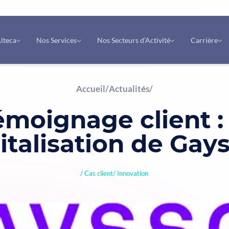
lteca
Nos Services
Nos Secteurs d’Activité
Carrière
Accueil
/
Actualités
/
émoignage client : 
italisation de Gay
Cas client
Innovation