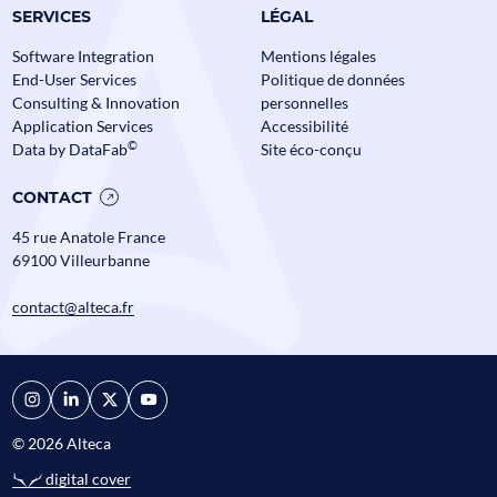
SERVICES
LÉGAL
Data Mesh en Banque et
Software Integration
Mentions légales
Assurance : comment passer à
End-User Services
Politique de données
l’échelle sans perdre le contrôle ?
Consulting & Innovation
personnelles
Assurance
Banque
Data
Application Services
Accessibilité
Alteca fête ses
©
Data by DataFab
Site éco-conçu
Actualités
CONTACT
45 rue Anatole France
69100 Villeurbanne
contact@alteca.fr
© 2026 Alteca
digital cover