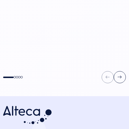
Témoignage : un parcours data
entre expertise technique et
enjeux métiers
Data
Témoignage de 
Scientist – de l
l’expertise
Carrière