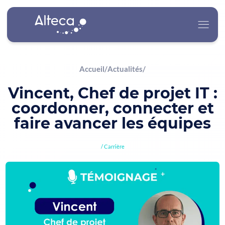
Accueil
/
Actualités
/
Alteca
Vincent, Chef de projet IT :
coordonner, connecter et
Nos Services
faire avancer les équipes
Nos Secteurs d’Activité
Carrière
Carrière
Actualités
Contact