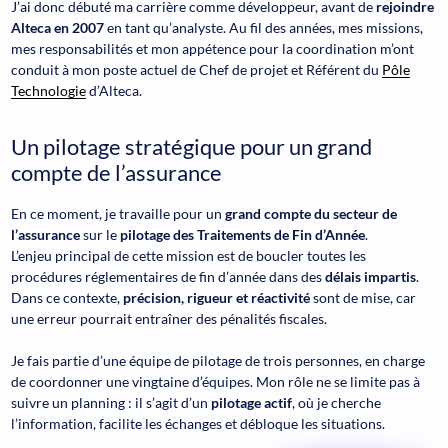
J’ai donc débuté ma carrière comme développeur, avant de
rejoindre
Alteca en 2007
en tant qu’analyste. Au fil des années, mes missions,
mes responsabilités et mon appétence pour la coordination m’ont
conduit à mon poste actuel de Chef de projet et Référent du
Pôle
Technologie
d’Alteca.
Un pilotage stratégique pour un grand
compte de l’assurance
En ce moment, je travaille pour un
grand compte du secteur de
l’assurance
sur le
pilotage des Traitements de Fin d’Année
.
L’enjeu principal de cette mission est de boucler toutes les
procédures réglementaires de fin d’année dans des
délais impartis
.
Dans ce contexte,
précision, rigueur et réactivité
sont de mise, car
une erreur pourrait entraîner des pénalités fiscales.
Je fais partie d’une équipe de pilotage de trois personnes, en charge
de coordonner une vingtaine d’équipes. Mon rôle ne se limite pas à
suivre un planning : il s’agit d’un
pilotage actif
, où je cherche
l’information, facilite les échanges et débloque les situations.