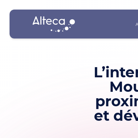
A
L’int
Mou
proxi
et dé