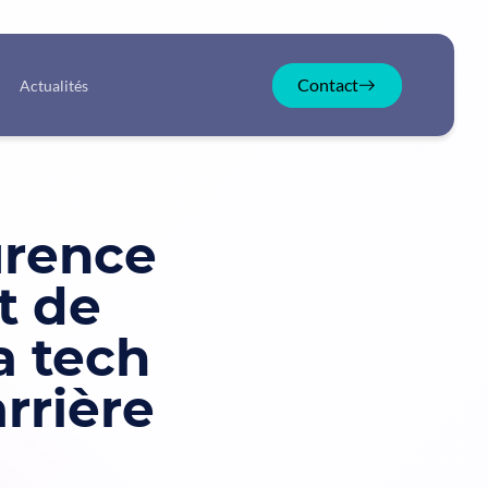
Contact
Actualités
urence
t de
a tech
rrière