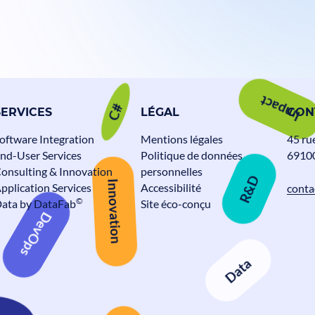
SERVICES
LÉGAL
CON
C#
Impact
oftware Integration
Mentions légales
45 ru
Alteca fête ses 30 ans
nd-User Services
Politique de données
69100
onsulting & Innovation
personnelles
Actualités
pplication Services
Accessibilité
conta
R&D
©
ata by DataFab
Site éco-conçu
Innovation
DevOps
Data