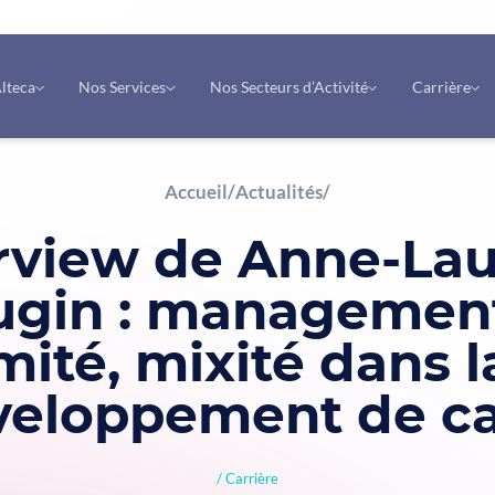
lteca
Nos Services
Nos Secteurs d’Activité
Carrière
Accueil
/
Actualités
/
erview de Anne-La
gin : managemen
mité, mixité dans l
veloppement de ca
Carrière