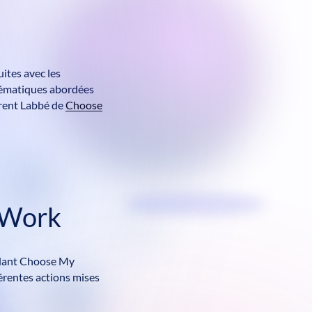
ites avec les
thématiques abordées
rent Labbé de
Choose
t Work
ndant Choose My
érentes actions mises